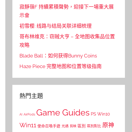
寂靜嶺F 持續累積聲勢，迎接下一場重大展
示會
初雪樱: 线路与结局关联详细梳理
哥布林维克：窃贼大亨 – 全地图收集品位置
攻略
Blade Ball：如何获得Bunny Coins
Haze Piece 完整地图和位置等级指南
熱門主題
Game Guides
PS
Win10
AI
AirPods
Win11
原神
區別
使命召喚手遊
區別對比
光遇
剪映