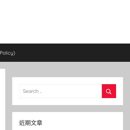
olicy)
Search
for:
Search
近期文章