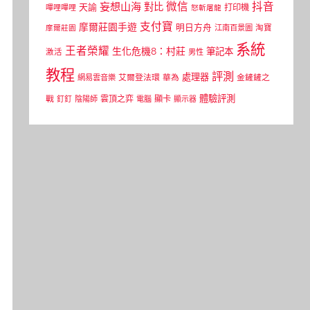
微信
抖音
妄想山海
對比
天諭
打印機
嗶哩嗶哩
怒斬屠龍
支付寶
摩爾莊園手遊
明日方舟
江南百景圖
淘寶
摩爾莊園
系統
王者榮耀
生化危機8：村莊
筆記本
激活
男性
教程
評測
處理器
網易雲音樂
艾爾登法環
華為
金鏟鏟之
體驗評測
顯卡
戰
雲頂之弈
釘釘
陰陽師
電腦
顯示器