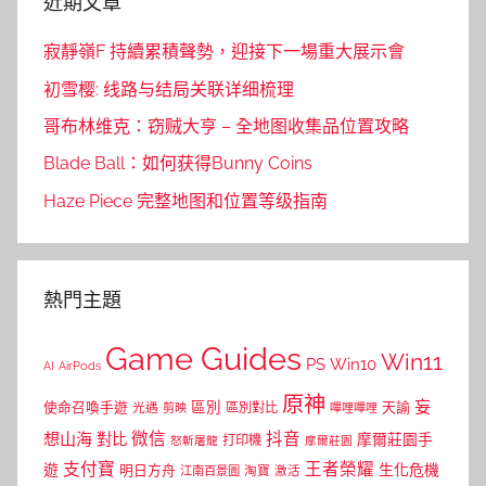
近期文章
寂靜嶺F 持續累積聲勢，迎接下一場重大展示會
初雪樱: 线路与结局关联详细梳理
哥布林维克：窃贼大亨 – 全地图收集品位置攻略
Blade Ball：如何获得Bunny Coins
Haze Piece 完整地图和位置等级指南
熱門主題
Game Guides
Win11
PS
Win10
AI
AirPods
原神
妄
區別
使命召喚手遊
區別對比
天諭
光遇
剪映
嗶哩嗶哩
微信
抖音
想山海
對比
摩爾莊園手
打印機
怒斬屠龍
摩爾莊園
支付寶
王者榮耀
遊
生化危機
明日方舟
江南百景圖
淘寶
激活