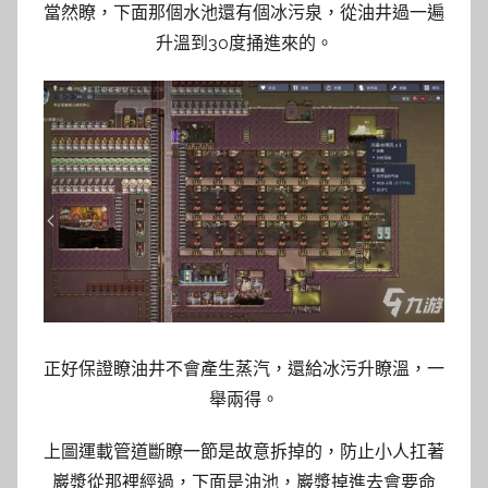
當然瞭，下面那個水池還有個冰污泉，從油井過一遍
升溫到30度捅進來的。
正好保證瞭油井不會產生蒸汽，還給冰污升瞭溫，一
舉兩得。
上圖運載管道斷瞭一節是故意拆掉的，防止小人扛著
巖漿從那裡經過，下面是油池，巖漿掉進去會要命