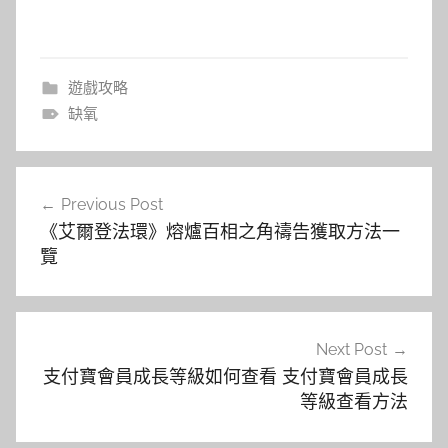
遊戲攻略
缺氧
文
Previous Post
章
《艾爾登法環》熔爐百相之角禱告獲取方法一
導
覽
覽
Next Post
支付寶會員成長等級如何查看 支付寶會員成長
等級查看方法