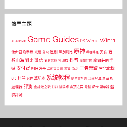
熱門主題
Game Guides
Win11
PS
Win10
AI
AirPods
原神
妄
區別
使命召喚手遊
區別對比
天諭
光遇
剪映
嗶哩嗶哩
微信
抖音
想山海
對比
摩爾莊園手
打印機
怒斬屠龍
摩爾莊園
支付寶
王者榮耀
遊
生化危機
明日方舟
江南百景圖
淘寶
激活
系統教程
8：村莊
筆記本
網易雲音樂
艾爾登法環
華為
男性
評測
體
處理器
顯卡
金鏟鏟之戰
雲頂之弈
釘釘
陰陽師
電腦
顯示器
驗評測