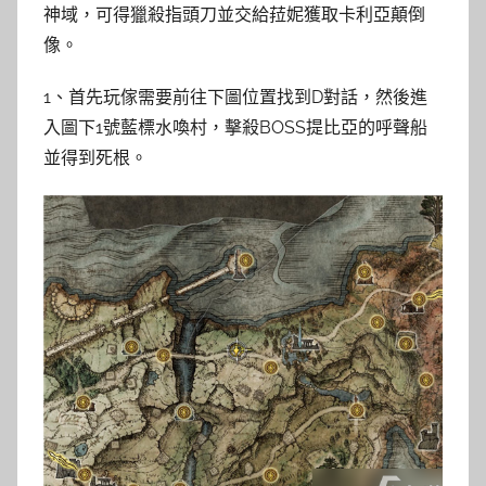
神域，可得獵殺指頭刀並交給菈妮獲取卡利亞顛倒
像。
1、首先玩傢需要前往下圖位置找到D對話，然後進
入圖下1號藍標水喚村，擊殺BOSS提比亞的呼聲船
並得到死根。