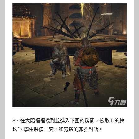
8、在大賜福裡找到並進入下圖的房間，撿取“D的鈴
珠”、孿生裝備一套，和旁邊的菲雅對話。