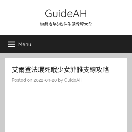
Skip
GuideAH
to
content
遊戲攻略&軟件生活教程大全
Menu
艾爾登法環死眠少女菲雅支線攻略
Posted on
2022-03-20
by
GuideAH