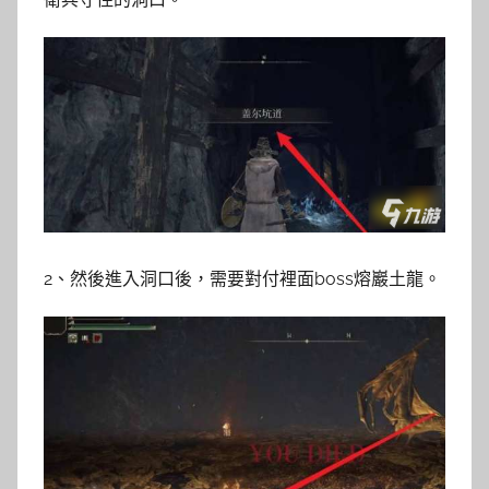
2、然後進入洞口後，需要對付裡面boss熔巖土龍。