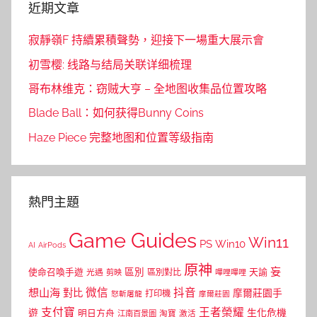
近期文章
寂靜嶺F 持續累積聲勢，迎接下一場重大展示會
初雪樱: 线路与结局关联详细梳理
哥布林维克：窃贼大亨 – 全地图收集品位置攻略
Blade Ball：如何获得Bunny Coins
Haze Piece 完整地图和位置等级指南
熱門主題
Game Guides
Win11
PS
Win10
AI
AirPods
原神
妄
區別
使命召喚手遊
區別對比
天諭
光遇
剪映
嗶哩嗶哩
微信
抖音
想山海
對比
摩爾莊園手
打印機
怒斬屠龍
摩爾莊園
支付寶
王者榮耀
遊
生化危機
明日方舟
江南百景圖
淘寶
激活