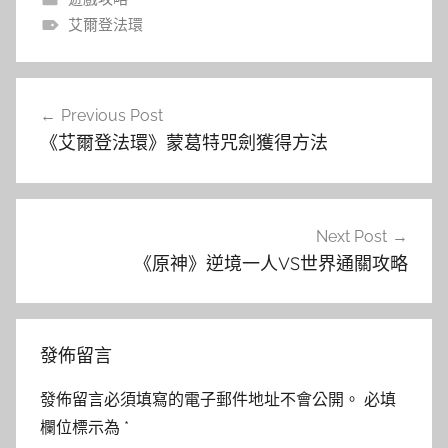
艾爾登法環
文
Previous Post
章
《艾爾登法環》蒙葛特咒劍獲得方法
導
覽
Next Post
《原神》逆境一人VS世界通關攻略
發佈留言
發佈留言必須填寫的電子郵件地址不會公開。
必填
欄位標示為
*