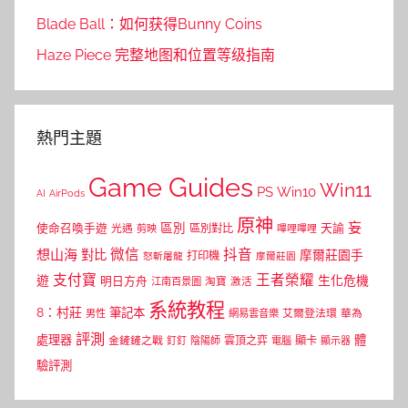
Blade Ball：如何获得Bunny Coins
Haze Piece 完整地图和位置等级指南
熱門主題
Game Guides
Win11
PS
Win10
AI
AirPods
原神
妄
區別
使命召喚手遊
區別對比
天諭
光遇
剪映
嗶哩嗶哩
微信
抖音
想山海
對比
摩爾莊園手
打印機
怒斬屠龍
摩爾莊園
支付寶
王者榮耀
遊
生化危機
明日方舟
江南百景圖
淘寶
激活
系統教程
8：村莊
筆記本
網易雲音樂
艾爾登法環
華為
男性
評測
體
處理器
顯卡
金鏟鏟之戰
雲頂之弈
釘釘
陰陽師
電腦
顯示器
驗評測