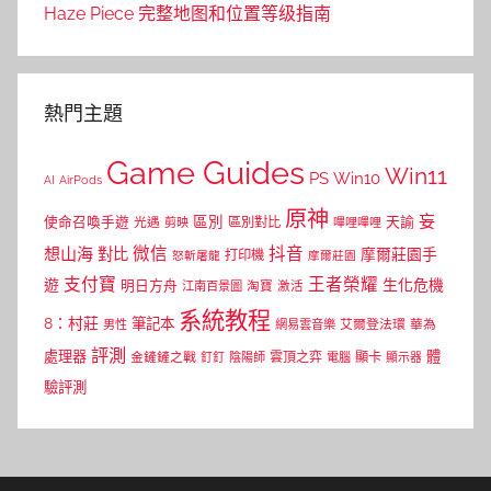
Haze Piece 完整地图和位置等级指南
熱門主題
Game Guides
Win11
PS
Win10
AI
AirPods
原神
妄
區別
使命召喚手遊
區別對比
天諭
光遇
剪映
嗶哩嗶哩
微信
抖音
想山海
對比
摩爾莊園手
打印機
怒斬屠龍
摩爾莊園
支付寶
王者榮耀
遊
生化危機
明日方舟
江南百景圖
淘寶
激活
系統教程
8：村莊
筆記本
網易雲音樂
艾爾登法環
華為
男性
評測
體
處理器
顯卡
金鏟鏟之戰
雲頂之弈
釘釘
陰陽師
電腦
顯示器
驗評測