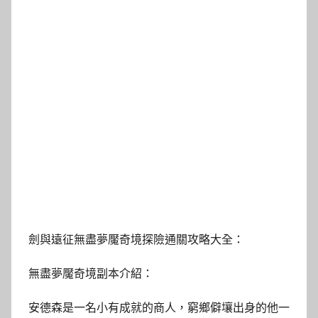
劍與遠征無盡夢魘奇境探險通關攻略大全：
無盡夢魘奇境副本介紹：
安德森是一名小有成就的商人，窮鄉僻壤出身的他一