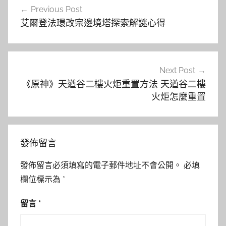
Previous Post
章
艾爾登法環改宗邊境塔探索解謎心得
導
覽
Next Post
《原神》天遒谷二樓火炬重置方法 天遒谷二樓
火炬怎麼重置
發佈留言
發佈留言必須填寫的電子郵件地址不會公開。
必填
欄位標示為
*
留言
*