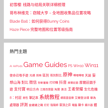
初雪樱: 线路与结局关联详细梳理
哥布林维克：窃贼大亨 – 全地图收集品位置攻略
Blade Ball：如何获得Bunny Coins
Haze Piece 完整地图和位置等级指南
熱門主題
Game Guides
Win11
PS
Win10
AI
AirPods
原神
妄
區別
使命召喚手遊
區別對比
天諭
光遇
剪映
嗶哩嗶哩
微信
抖音
想山海
對比
摩爾莊園手
打印機
怒斬屠龍
摩爾莊園
支付寶
王者榮耀
遊
生化危機
明日方舟
江南百景圖
淘寶
激活
系統教程
8：村莊
筆記本
網易雲音樂
艾爾登法環
華為
男性
評測
體
處理器
顯卡
金鏟鏟之戰
雲頂之弈
釘釘
陰陽師
電腦
顯示器