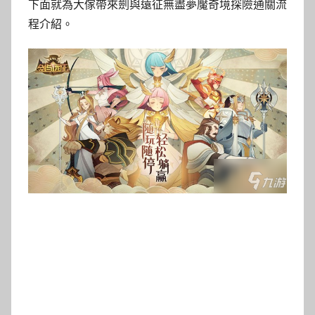
下面就為大傢帶來劍與遠征無盡夢魘奇境探險通關流
程介紹。