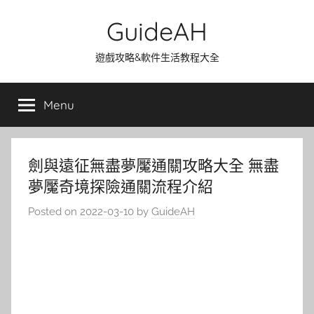
Skip
GuideAH
to
content
遊戲攻略&軟件生活教程大全
Menu
劍與遠征無盡夢魘通關攻略大全 無盡
夢魘奇境探險通關流程介紹
Posted on
2022-03-10
by
GuideAH