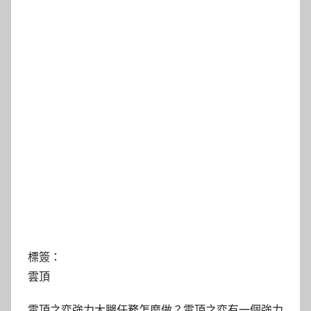
標簽：
雲頂
雲頂之弈強力大腿任務怎麼做？雲頂之弈有一個強力