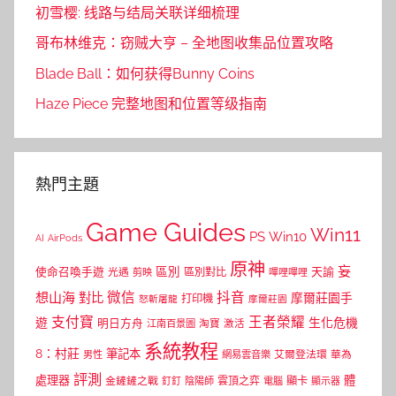
初雪樱: 线路与结局关联详细梳理
哥布林维克：窃贼大亨 – 全地图收集品位置攻略
Blade Ball：如何获得Bunny Coins
Haze Piece 完整地图和位置等级指南
熱門主題
Game Guides
Win11
PS
Win10
AI
AirPods
原神
妄
區別
使命召喚手遊
區別對比
天諭
光遇
剪映
嗶哩嗶哩
微信
抖音
想山海
對比
摩爾莊園手
打印機
怒斬屠龍
摩爾莊園
支付寶
王者榮耀
遊
生化危機
明日方舟
江南百景圖
淘寶
激活
系統教程
8：村莊
筆記本
網易雲音樂
艾爾登法環
華為
男性
評測
體
處理器
顯卡
金鏟鏟之戰
雲頂之弈
釘釘
陰陽師
電腦
顯示器