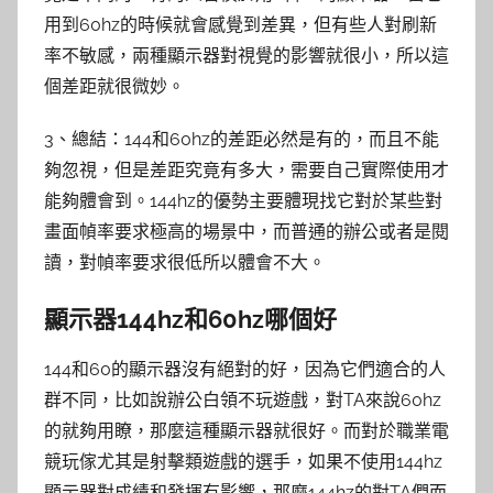
用到60hz的時候就會感覺到差異，但有些人對刷新
率不敏感，兩種顯示器對視覺的影響就很小，所以這
個差距就很微妙。
3、總結：144和60hz的差距必然是有的，而且不能
夠忽視，但是差距究竟有多大，需要自己實際使用才
能夠體會到。144hz的優勢主要體現找它對於某些對
畫面幀率要求極高的場景中，而普通的辦公或者是閱
讀，對幀率要求很低所以體會不大。
顯示器144hz和60hz哪個好
144和60的顯示器沒有絕對的好，因為它們適合的人
群不同，比如說辦公白領不玩遊戲，對TA來說60hz
的就夠用瞭，那麼這種顯示器就很好。而對於職業電
競玩傢尤其是射擊類遊戲的選手，如果不使用144hz
顯示器對成績和發揮有影響，那麼144hz的對TA們而