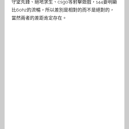
守望先鋒、絕地求生、csgo等射擊遊戲，144要明顯
比60hz的流暢，所以差別是相對的而不是絕對的，
當然兩者的差距肯定存在。