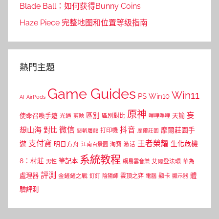
Blade Ball：如何获得Bunny Coins
Haze Piece 完整地图和位置等级指南
熱門主題
Game Guides
Win11
PS
Win10
AI
AirPods
原神
妄
區別
使命召喚手遊
區別對比
天諭
光遇
剪映
嗶哩嗶哩
微信
抖音
想山海
對比
摩爾莊園手
打印機
怒斬屠龍
摩爾莊園
支付寶
王者榮耀
遊
生化危機
明日方舟
江南百景圖
淘寶
激活
系統教程
8：村莊
筆記本
網易雲音樂
艾爾登法環
華為
男性
評測
體
處理器
顯卡
金鏟鏟之戰
雲頂之弈
釘釘
陰陽師
電腦
顯示器
驗評測