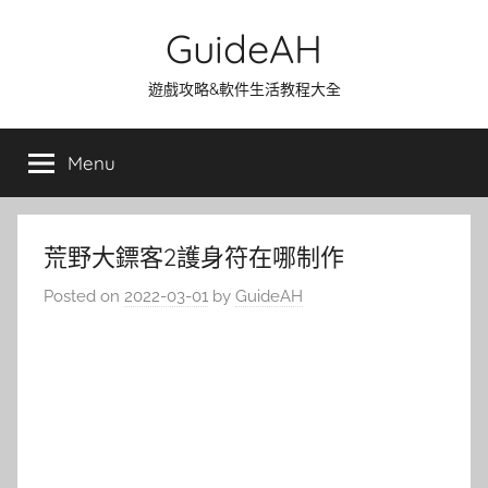
Skip
GuideAH
to
content
遊戲攻略&軟件生活教程大全
Menu
荒野大鏢客2護身符在哪制作
Posted on
2022-03-01
by
GuideAH