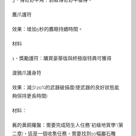
3、傳奇野牛角：剝取傳奇野牛獲得。
鷹爪護符
效果：增加5秒的鷹眼持續時間。
材料
1、獎勵護符：購買豪華版與終極版特典可獲得
渡鴉爪護身符
效果：減少20%的武器破損度(使武器的良好狀態能
夠保持更長時間)
材料：
舊的黃銅羅盤：需要完成陌生人任務“初級地質學”(第
二章)，這是一個收集任務，需要找到10幅巖石雕