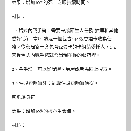
效果：增加10%的死亡之眼持續時間。
材料：
1、舊式內戰手銬：需要完成陌生人任務“抽煙和其他
愛好”(第二章)。這是一個包含144張香煙卡收集任
務。從郵局寄一套包含12張卡的卡組給委托人，1-2
天後舊式內戰手銬就會出現在你的郵箱裡。
2、金手環：可以從屍體、房屋或者馬匹上搜取。
3、傳說短吻鱷牙：剝取傳說短吻鱷獲得。
熊爪護身符
效果：增加10%的核心生命值。
材料：