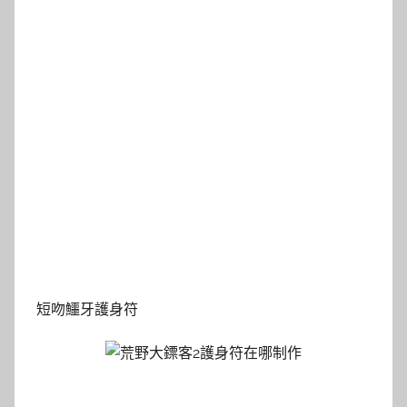
短吻鱷牙護身符