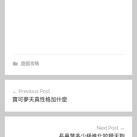
遊戲攻略
文
Previous Post
章
寶可夢天真性格加什麼
導
覽
Next Post
長鼻葉多少級進化狡猾天狗