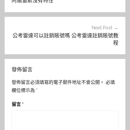
阿爾宙斯沒有特性
導
覽
Next Post
公考雷達可以註銷賬號嗎 公考雷達註銷賬號教
程
發佈留言
發佈留言必須填寫的電子郵件地址不會公開。
必填
欄位標示為
*
留言
*