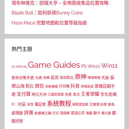
哥布林维克：窃贼大亨 – 全地图收集品位置攻略
Blade Ball：如何获得Bunny Coins
Haze Piece 完整地图和位置等级指南
熱門主題
Game Guides
Win11
PS
Win10
AI
AirPods
原神
妄
區別
使命召喚手遊
區別對比
天諭
光遇
剪映
嗶哩嗶哩
微信
抖音
想山海
對比
摩爾莊園手
打印機
怒斬屠龍
摩爾莊園
支付寶
王者榮耀
遊
生化危機
明日方舟
江南百景圖
淘寶
激活
系統教程
8：村莊
筆記本
網易雲音樂
艾爾登法環
華為
男性
評測
體
處理器
顯卡
金鏟鏟之戰
雲頂之弈
釘釘
陰陽師
電腦
顯示器
驗評測