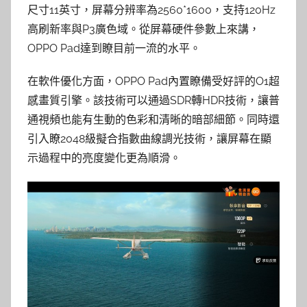
尺寸11英寸，屏幕分辨率為2560*1600，支持120Hz
高刷新率與P3廣色域。從屏幕硬件參數上來講，
OPPO Pad達到瞭目前一流的水平。
在軟件優化方面，OPPO Pad內置瞭備受好評的O1超
感畫質引擎。該技術可以通過SDR轉HDR技術，讓普
通視頻也能有生動的色彩和清晰的暗部細節。同時還
引入瞭2048級擬合指數曲線調光技術，讓屏幕在顯
示過程中的亮度變化更為順滑。