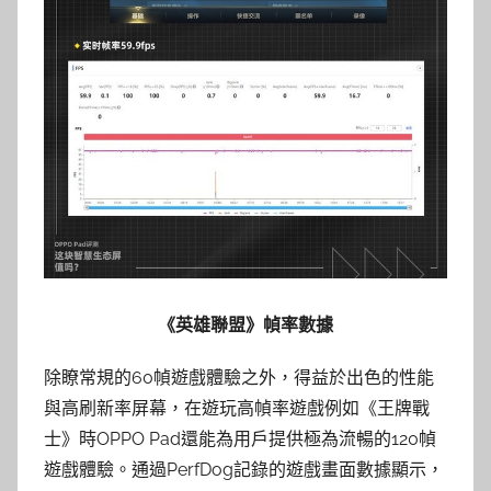
《英雄聯盟》幀率數據
除瞭常規的60幀遊戲體驗之外，得益於出色的性能
與高刷新率屏幕，在遊玩高幀率遊戲例如《王牌戰
士》時OPPO Pad還能為用戶提供極為流暢的120幀
遊戲體驗。通過PerfDog記錄的遊戲畫面數據顯示，