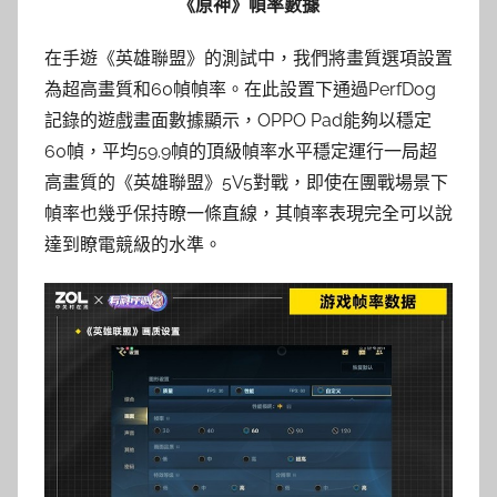
《原神》幀率數據
在手遊《英雄聯盟》的測試中，我們將畫質選項設置
為超高畫質和60幀幀率。在此設置下通過PerfDog
記錄的遊戲畫面數據顯示，OPPO Pad能夠以穩定
60幀，平均59.9幀的頂級幀率水平穩定運行一局超
高畫質的《英雄聯盟》5V5對戰，即使在團戰場景下
幀率也幾乎保持瞭一條直線，其幀率表現完全可以說
達到瞭電競級的水準。