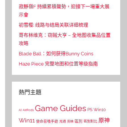
寂靜嶺F 持續累積聲勢，迎接下一場重大展
示會
初雪樱: 线路与结局关联详细梳理
哥布林维克：窃贼大亨 – 全地图收集品位置
攻略
Blade Ball：如何获得Bunny Coins
Haze Piece 完整地图和位置等级指南
熱門主題
Game Guides
PS
Win10
AI
AirPods
Win11
原神
區別
使命召喚手遊
區別對比
光遇
剪映