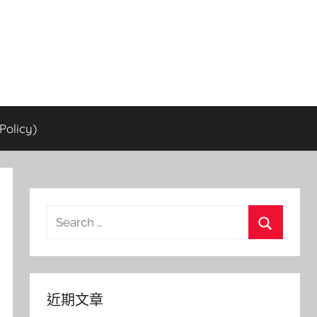
olicy)
Search
for:
Search
近期文章