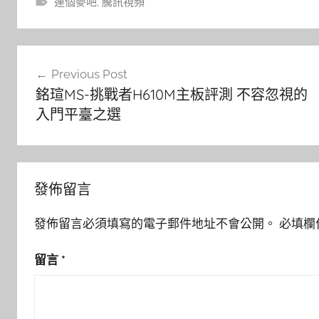
連個麥吧
,
騰訊視頻
文
Previous Post
章
銘瑄MS-挑戰者H610M主板評測 不容忽視的
導
入門平臺之選
覽
發佈留言
發佈留言必須填寫的電子郵件地址不會公開。
必填欄
留言
*