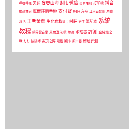
微信
抖音
妄想山海
對比
天諭
打印機
嗶哩嗶哩
怒斬屠龍
支付寶
摩爾莊園手遊
明日方舟
江南百景圖
淘寶
摩爾莊園
系統
王者榮耀
生化危機8：村莊
筆記本
激活
男性
教程
評測
處理器
網易雲音樂
艾爾登法環
華為
金鏟鏟之
體驗評測
顯卡
戰
雲頂之弈
釘釘
陰陽師
電腦
顯示器