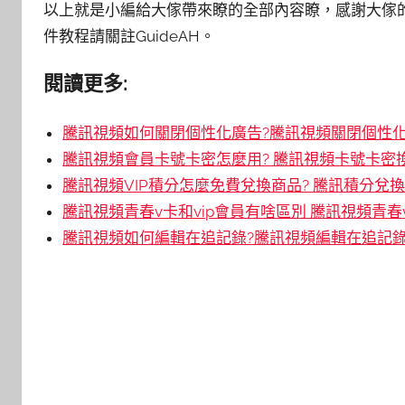
以上就是小編給大傢帶來瞭的全部內容瞭，感謝大傢
件教程請關註GuideAH。
閱讀更多:
騰訊視頻如何關閉個性化廣告?騰訊視頻關閉個性
騰訊視頻會員卡號卡密怎麼用? 騰訊視頻卡號卡密
騰訊視頻VIP積分怎麼免費兌換商品? 騰訊積分兌
騰訊視頻青春v卡和vip會員有啥區別 騰訊視頻青春
騰訊視頻如何編輯在追記錄?騰訊視頻編輯在追記