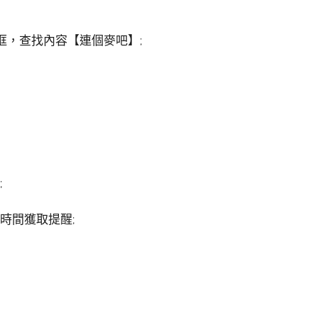
框，查找內容【連個麥吧】;
;
時間獲取提醒;