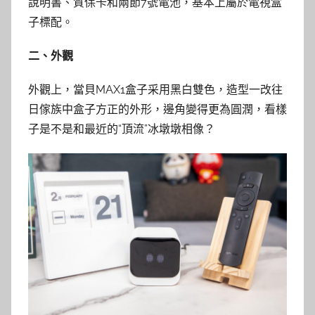
說明書、質保卡和兩節7號電池，基本上屬於電視盒
子標配。
二、外觀
外觀上，當貝MAX1盒子采用黑白雙色，造型一改往
日傢族中盒子方正的外形，邊角變得更為圓潤，看樣
子是不是和最近的“頂流”冰墩墩相像？