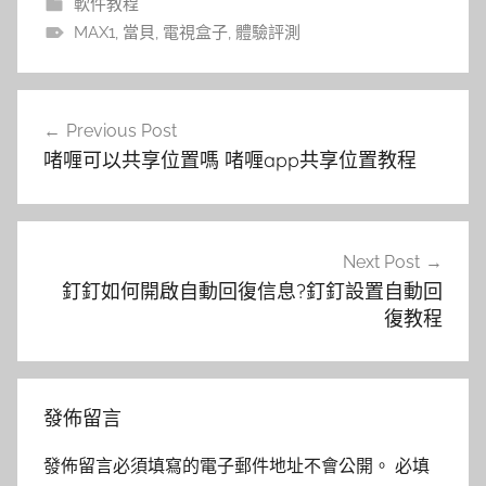
軟件教程
MAX1
,
當貝
,
電視盒子
,
體驗評測
文
Previous Post
章
啫喱可以共享位置嗎 啫喱app共享位置教程
導
覽
Next Post
釘釘如何開啟自動回復信息?釘釘設置自動回
復教程
發佈留言
發佈留言必須填寫的電子郵件地址不會公開。
必填