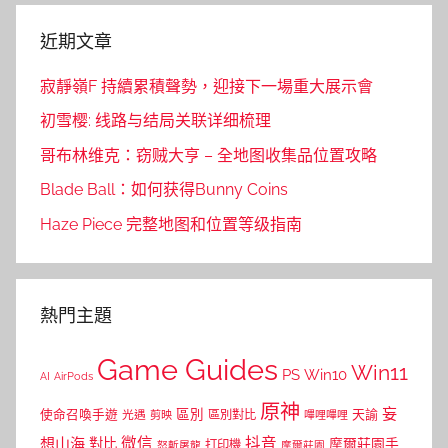
近期文章
寂靜嶺F 持續累積聲勢，迎接下一場重大展示會
初雪樱: 线路与结局关联详细梳理
哥布林维克：窃贼大亨 – 全地图收集品位置攻略
Blade Ball：如何获得Bunny Coins
Haze Piece 完整地图和位置等级指南
熱門主題
Game Guides
Win11
PS
Win10
AI
AirPods
原神
妄
區別
使命召喚手遊
區別對比
天諭
光遇
剪映
嗶哩嗶哩
微信
抖音
想山海
對比
摩爾莊園手
打印機
怒斬屠龍
摩爾莊園