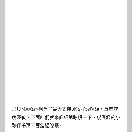
當貝MAX1電視盒子最大支持8K 24fps解碼，反應速
度靈敏，下面咱們就來詳細地瞭解一下，感興趣的小
夥伴千萬不要錯過瞭哦。