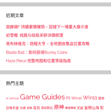
近期文章
寂靜嶺F 持續累積聲勢，迎接下一場重大展示會
初雪樱: 线路与结局关联详细梳理
哥布林维克：窃贼大亨 – 全地图收集品位置攻略
Blade Ball：如何获得Bunny Coins
Haze Piece 完整地图和位置等级指南
熱門主題
Game Guides
Win11
PS
Win10
使命
AI
AirPods
原神
妄想山海
區別
對
召喚手遊
區別對比
天諭
光遇
剪映
嗶哩嗶哩