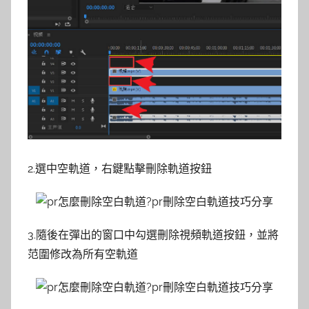
2.選中空軌道，右鍵點擊刪除軌道按鈕
3.隨後在彈出的窗口中勾選刪除視頻軌道按鈕，並將
范圍修改為所有空軌道