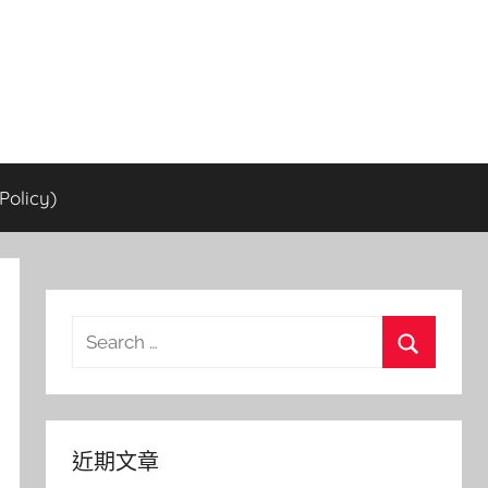
olicy)
Search
for:
Search
近期文章