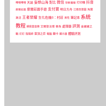
微信
抖音
妄想山海
對比
天諭
打印機
嗶哩嗶哩
怒斬屠龍
支付寶
摩爾莊園手遊
明日方舟
江南百景圖
淘寶
摩爾莊園
系統
王者榮耀
生化危機8：村莊
筆記本
激活
男性
教程
評測
處理器
網易雲音樂
艾爾登法環
華為
金鏟鏟之
體驗評測
顯卡
戰
雲頂之弈
釘釘
陰陽師
電腦
顯示器