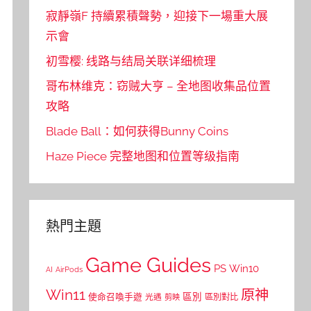
寂靜嶺F 持續累積聲勢，迎接下一場重大展
示會
初雪樱: 线路与结局关联详细梳理
哥布林维克：窃贼大亨 – 全地图收集品位置
攻略
Blade Ball：如何获得Bunny Coins
Haze Piece 完整地图和位置等级指南
熱門主題
Game Guides
PS
Win10
AI
AirPods
Win11
原神
區別
使命召喚手遊
區別對比
光遇
剪映