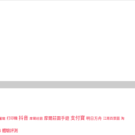
抖音
支付寶
摩爾莊園手遊
打印機
明日方舟
江南百景圖
淘
屠龍
摩爾莊園
體驗評測
器