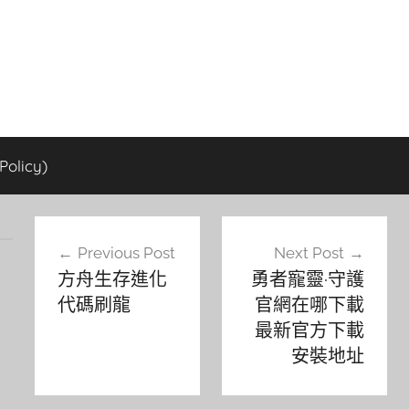
olicy)
文
Previous Post
Next Post
章
方舟生存進化
勇者寵靈·守護
導
代碼刷龍
官網在哪下載
覽
最新官方下載
安裝地址