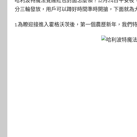
哈利波特魔法覺醒紅包封面怎麼領？12月24日平安
分三輪發放，用戶可以蹲好時間準時開搶，下面就為
1.為瞭迎接進入霍格沃茨後，第一個農歷新年，我們