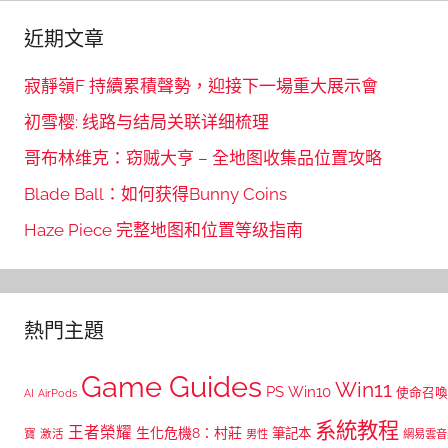
近期文章
寂靜嶺F 持續累積聲勢，迎接下一場重大展示會
初雪樱: 线路与结局关联详细梳理
哥布林维克：窃贼大亨 – 全地图收集品位置攻略
Blade Ball：如何获得Bunny Coins
Haze Piece 完整地图和位置等级指南
熱門主題
Game Guides
Win11
PS
Win10
使命召喚
AI
AirPods
系統教程
王者榮耀
生化危機8：村莊
筆記本
寶
激活
網易雲音
男性