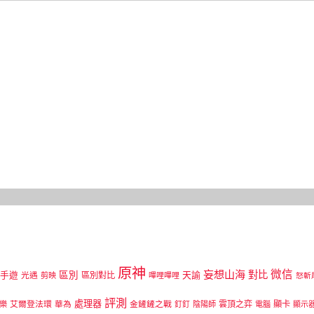
原神
微信
妄想山海
區別
對比
手遊
區別對比
天諭
光遇
剪映
嗶哩嗶哩
怒斬
評測
處理器
顯卡
樂
艾爾登法環
華為
金鏟鏟之戰
雲頂之弈
釘釘
陰陽師
電腦
顯示