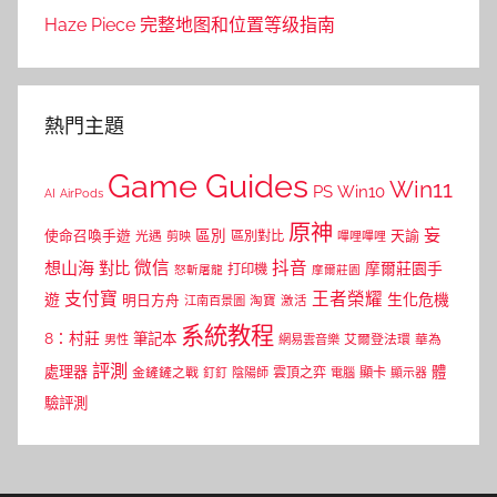
Haze Piece 完整地图和位置等级指南
熱門主題
Game Guides
Win11
PS
Win10
AI
AirPods
原神
妄
區別
使命召喚手遊
區別對比
天諭
光遇
剪映
嗶哩嗶哩
微信
抖音
想山海
對比
摩爾莊園手
打印機
怒斬屠龍
摩爾莊園
支付寶
王者榮耀
遊
生化危機
明日方舟
江南百景圖
淘寶
激活
系統教程
8：村莊
筆記本
網易雲音樂
艾爾登法環
華為
男性
評測
體
處理器
顯卡
金鏟鏟之戰
雲頂之弈
釘釘
陰陽師
電腦
顯示器
驗評測