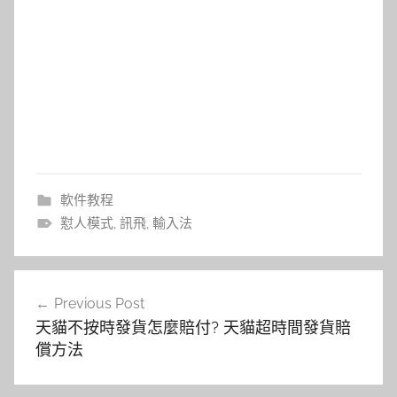
軟件教程
懟人模式
,
訊飛
,
輸入法
文
Previous Post
章
天貓不按時發貨怎麼賠付? 天貓超時間發貨賠
導
償方法
覽