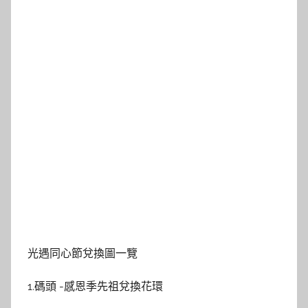
光遇同心節兌換圖一覽
1.碼頭 -感恩季先祖兌換花環