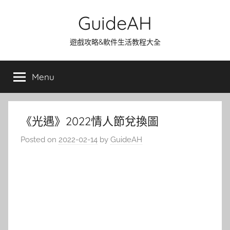
Skip
GuideAH
to
content
遊戲攻略&軟件生活教程大全
Menu
《光遇》2022情人節兌換圖
Posted on
2022-02-14
by
GuideAH