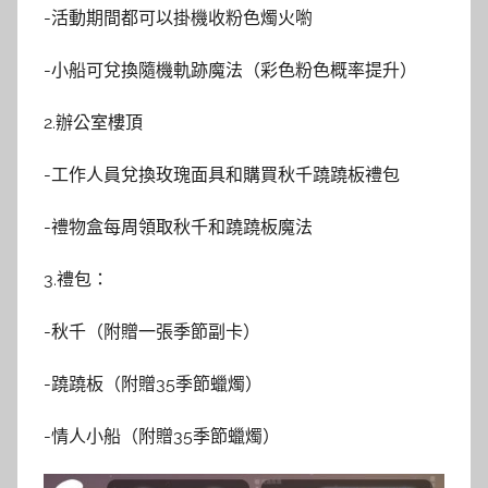
-活動期間都可以掛機收粉色燭火喲
-小船可兌換隨機軌跡魔法（彩色粉色概率提升）
2.辦公室樓頂
-工作人員兌換玫瑰面具和購買秋千蹺蹺板禮包
-禮物盒每周領取秋千和蹺蹺板魔法
3.禮包：
-秋千（附贈一張季節副卡）
-蹺蹺板（附贈35季節蠟燭）
-情人小船（附贈35季節蠟燭）