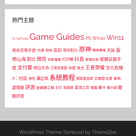
熱門主題
Game Guides
Win11
PS
Win10
AI
AirPods
原神
妄
區別
使命召喚手遊
區別對比
天諭
光遇
剪映
嗶哩嗶哩
微信
抖音
想山海
對比
摩爾莊園手
打印機
怒斬屠龍
摩爾莊園
支付寶
王者榮耀
遊
生化危機
明日方舟
江南百景圖
淘寶
激活
系統教程
8：村莊
筆記本
網易雲音樂
艾爾登法環
華為
男性
評測
體
處理器
顯卡
金鏟鏟之戰
雲頂之弈
釘釘
陰陽師
電腦
顯示器
驗評測
WordPress Theme: Donovan by ThemeZee.