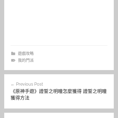
遊戲攻略
我的門派
文
Previous Post
章
《原神手遊》證誓之明瞳怎麼獲得 證誓之明瞳
導
獲得方法
覽