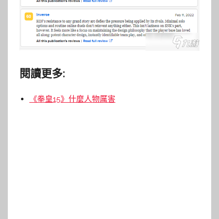
閱讀更多:
《拳皇15》什麼人物厲害