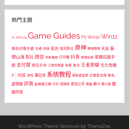
熱門主題
Game Guides
Win11
PS
Win10
AI
AirPods
原神
妄
區別
使命召喚手遊
區別對比
天諭
光遇
剪映
嗶哩嗶哩
微信
抖音
想山海
對比
摩爾莊園手
打印機
怒斬屠龍
摩爾莊園
支付寶
王者榮耀
遊
生化危機
明日方舟
江南百景圖
淘寶
激活
系統教程
8：村莊
筆記本
網易雲音樂
艾爾登法環
華為
男性
評測
體
處理器
顯卡
金鏟鏟之戰
雲頂之弈
釘釘
陰陽師
電腦
顯示器
驗評測
WordPress Theme: Donovan by ThemeZee.