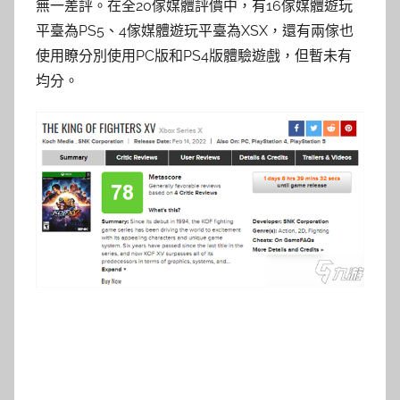
無一差評。在全20傢媒體評價中，有16傢媒體遊玩
平臺為PS5、4傢媒體遊玩平臺為XSX，還有兩傢也
使用瞭分別使用PC版和PS4版體驗遊戲，但暫未有
均分。