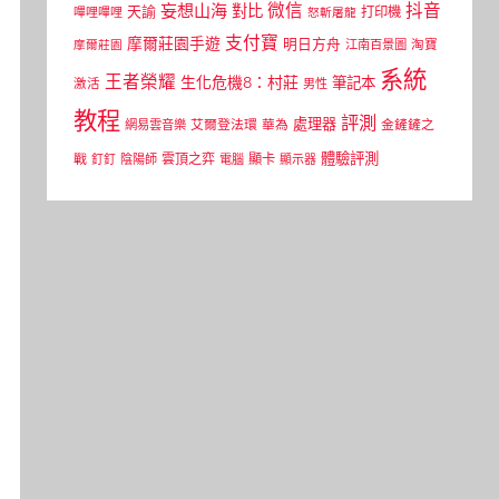
微信
抖音
妄想山海
對比
天諭
打印機
嗶哩嗶哩
怒斬屠龍
支付寶
摩爾莊園手遊
明日方舟
江南百景圖
淘寶
摩爾莊園
系統
王者榮耀
生化危機8：村莊
筆記本
激活
男性
教程
評測
處理器
網易雲音樂
艾爾登法環
華為
金鏟鏟之
體驗評測
顯卡
戰
雲頂之弈
釘釘
陰陽師
電腦
顯示器