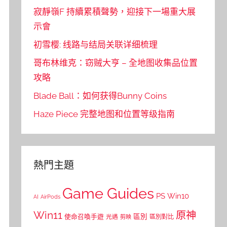
寂靜嶺F 持續累積聲勢，迎接下一場重大展
示會
初雪樱: 线路与结局关联详细梳理
哥布林维克：窃贼大亨 – 全地图收集品位置
攻略
Blade Ball：如何获得Bunny Coins
Haze Piece 完整地图和位置等级指南
熱門主題
Game Guides
PS
Win10
AI
AirPods
Win11
原神
區別
使命召喚手遊
區別對比
光遇
剪映