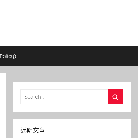
olicy)
Search
for:
Search
近期文章