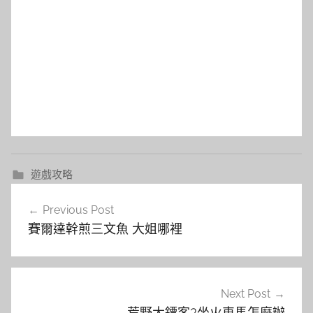
遊戲攻略
文
Previous Post
章
賽爾達幹煎三文魚 大姐哪裡
導
覽
Next Post
荒野大鏢客2坐火車馬怎麼辦