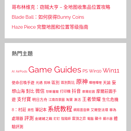
哥布林维克：窃贼大亨 – 全地图收集品位置攻略
Blade Ball：如何获得Bunny Coins
Haze Piece 完整地图和位置等级指南
熱門主題
Game Guides
Win11
PS
Win10
AI
AirPods
原神
妄
區別
使命召喚手遊
區別對比
天諭
光遇
剪映
嗶哩嗶哩
微信
抖音
想山海
對比
摩爾莊園手
打印機
怒斬屠龍
摩爾莊園
支付寶
王者榮耀
遊
生化危機
明日方舟
江南百景圖
淘寶
激活
系統教程
8：村莊
筆記本
網易雲音樂
艾爾登法環
華為
男性
評測
體
處理器
顯卡
金鏟鏟之戰
雲頂之弈
釘釘
陰陽師
電腦
顯示器
驗評測