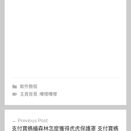
軟件教程
主頁背景
,
嗶哩嗶哩
文
Previous Post
章
支付寶螞蟻森林怎麼獲得虎虎保護罩 支付寶螞