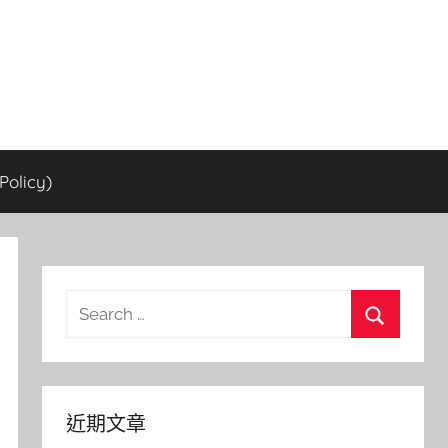
olicy)
Search
for:
Search
近期文章