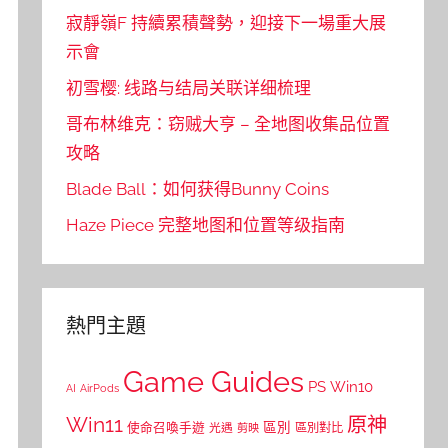
寂靜嶺F 持續累積聲勢，迎接下一場重大展
示會
初雪樱: 线路与结局关联详细梳理
哥布林维克：窃贼大亨 – 全地图收集品位置
攻略
Blade Ball：如何获得Bunny Coins
Haze Piece 完整地图和位置等级指南
熱門主題
Game Guides
PS
Win10
AI
AirPods
Win11
原神
區別
使命召喚手遊
區別對比
光遇
剪映