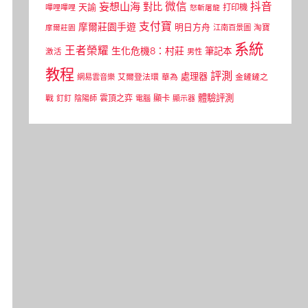
微信
抖音
妄想山海
對比
天諭
打印機
嗶哩嗶哩
怒斬屠龍
支付寶
摩爾莊園手遊
明日方舟
江南百景圖
淘寶
摩爾莊園
系統
王者榮耀
生化危機8：村莊
筆記本
激活
男性
教程
評測
處理器
網易雲音樂
艾爾登法環
華為
金鏟鏟之
體驗評測
顯卡
戰
雲頂之弈
釘釘
陰陽師
電腦
顯示器