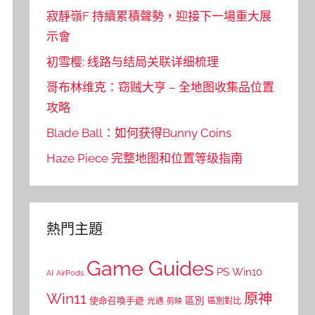
寂靜嶺F 持續累積聲勢，迎接下一場重大展
示會
初雪樱: 线路与结局关联详细梳理
哥布林维克：窃贼大亨 – 全地图收集品位置
攻略
Blade Ball：如何获得Bunny Coins
Haze Piece 完整地图和位置等级指南
熱門主題
Game Guides
PS
Win10
AI
AirPods
Win11
原神
區別
使命召喚手遊
區別對比
光遇
剪映