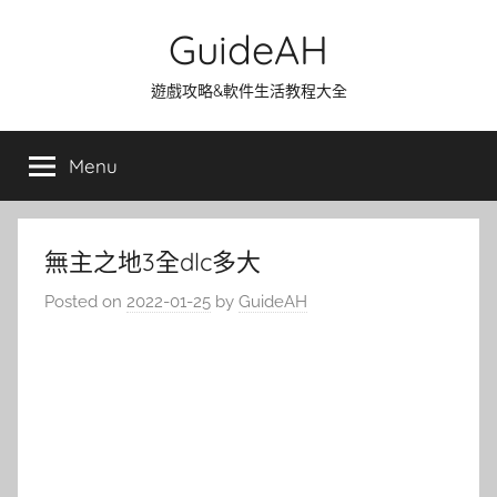
Skip
GuideAH
to
content
遊戲攻略&軟件生活教程大全
Menu
無主之地3全dlc多大
Posted on
2022-01-25
by
GuideAH