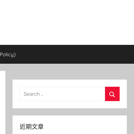
olicy)
Search
for:
Search
近期文章