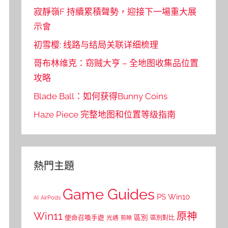
寂靜嶺F 持續累積聲勢，迎接下一場重大展
示會
初雪樱: 线路与结局关联详细梳理
哥布林维克：窃贼大亨 – 全地图收集品位置
攻略
Blade Ball：如何获得Bunny Coins
Haze Piece 完整地图和位置等级指南
熱門主題
Game Guides
PS
Win10
AI
AirPods
Win11
原神
區別
使命召喚手遊
區別對比
光遇
剪映