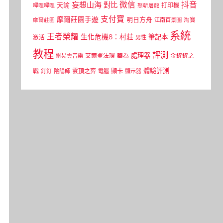
微信
抖音
妄想山海
對比
天諭
打印機
嗶哩嗶哩
怒斬屠龍
支付寶
摩爾莊園手遊
明日方舟
江南百景圖
淘寶
摩爾莊園
系統
王者榮耀
生化危機8：村莊
筆記本
激活
男性
教程
評測
處理器
網易雲音樂
艾爾登法環
華為
金鏟鏟之
體驗評測
顯卡
戰
雲頂之弈
釘釘
陰陽師
電腦
顯示器