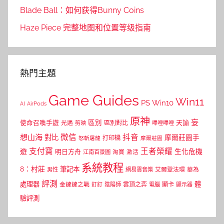
Blade Ball：如何获得Bunny Coins
Haze Piece 完整地图和位置等级指南
熱門主題
Game Guides
Win11
PS
Win10
AI
AirPods
原神
妄
區別
使命召喚手遊
區別對比
天諭
光遇
剪映
嗶哩嗶哩
微信
抖音
想山海
對比
摩爾莊園手
打印機
怒斬屠龍
摩爾莊園
支付寶
王者榮耀
遊
生化危機
明日方舟
江南百景圖
淘寶
激活
系統教程
8：村莊
筆記本
網易雲音樂
艾爾登法環
華為
男性
評測
體
處理器
顯卡
金鏟鏟之戰
雲頂之弈
釘釘
陰陽師
電腦
顯示器
驗評測