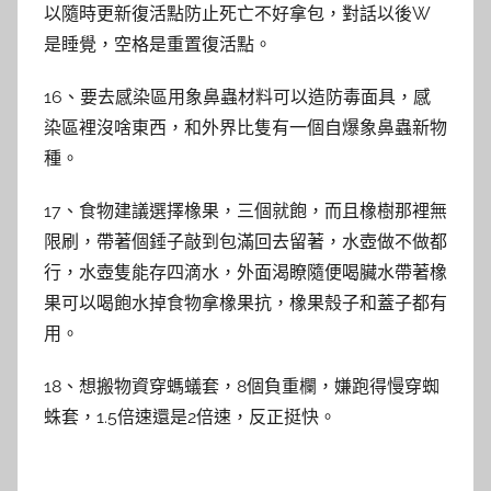
以隨時更新復活點防止死亡不好拿包，對話以後W
是睡覺，空格是重置復活點。
16、要去感染區用象鼻蟲材料可以造防毒面具，感
染區裡沒啥東西，和外界比隻有一個自爆象鼻蟲新物
種。
17、食物建議選擇橡果，三個就飽，而且橡樹那裡無
限刷，帶著個錘子敲到包滿回去留著，水壺做不做都
行，水壺隻能存四滴水，外面渴瞭隨便喝臟水帶著橡
果可以喝飽水掉食物拿橡果抗，橡果殼子和蓋子都有
用。
18、想搬物資穿螞蟻套，8個負重欄，嫌跑得慢穿蜘
蛛套，1.5倍速還是2倍速，反正挺快。