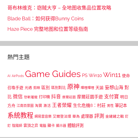
哥布林维克：窃贼大亨 – 全地图收集品位置攻略
Blade Ball：如何获得Bunny Coins
Haze Piece 完整地图和位置等级指南
熱門主題
Game Guides
Win11
PS
Win10
使命
AI
AirPods
原神
妄想山海
區別
對
召喚手遊
區別對比
天諭
光遇
剪映
嗶哩嗶哩
微信
抖音
支付寶
比
摩爾莊園手遊
打印機
明日
怒斬屠龍
摩爾莊園
王者榮耀
生化危機8：村莊
筆記本
方舟
江南百景圖
淘寶
激活
男性
系統教程
評測
處理器
網易雲音樂
艾爾登法環
華為
金鏟鏟之戰
釘
體驗評測
顯卡
雲頂之弈
釘
陰陽師
電腦
顯示器