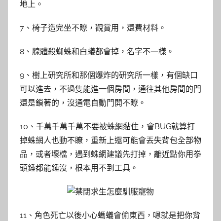
地上。
7、椅子造完坐不瞭，觀賞用，還費材料。
8、腺體殺蜘蛛和白蟻都會掉，名字不一樣。
9、樹上研究所和那個爆炸的研究所一樣，有個缺口
可以進去，不過隻能進一個房間，通往其他房間的門
還是鎖著的，沒通電自動門開不瞭。
10、千萬千萬千萬不要被蛛網黏住，會BUG就算打
掉蛛網人也動不瞭，重新上還可能會丟失背包全部物
品，或者壞檔，遇到蛛網建議先打掉，離近點你用拳
頭錘都能錘沒，根本用不到工具。
11、角色死亡以後小心螞蟻會偷東西，嗯就是把你背