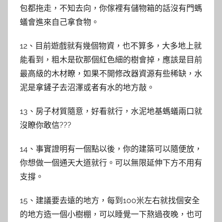
包都拖走，不知去向，你傢裡有儲物箱的話沒有門螞
蟻會進來自己拿食物。
12、目前遊戲就有幾個物資，也不算多，大多地上就
能看到，粗木是砍那個紅色細的樹會掉，應該是目前
最高級的木材瞭，如果不開修改器資源有些稀缺，水
泥是拿鏟子去沼澤或者有水的地方敲。
13、房子材質隨意，好看就行，水泥地基螞蟻兩口就
沒瞭你敢信???
14、事實證明有一個點以後，你的建築可以隨便放，
你想做一個通天大道就行。可以無限延伸下方不用有
支撐。
15、建議要去遠的地方，每到100米左右就找個安全
的地方造一個小樹棚，可以睡覺一下熬過夜晚，也可