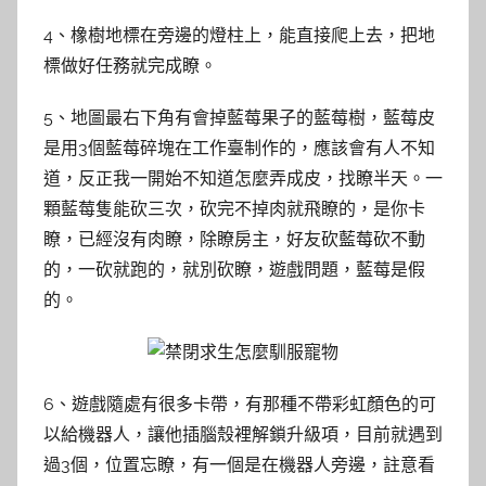
4、橡樹地標在旁邊的燈柱上，能直接爬上去，把地
標做好任務就完成瞭。
5、地圖最右下角有會掉藍莓果子的藍莓樹，藍莓皮
是用3個藍莓碎塊在工作臺制作的，應該會有人不知
道，反正我一開始不知道怎麼弄成皮，找瞭半天。一
顆藍莓隻能砍三次，砍完不掉肉就飛瞭的，是你卡
瞭，已經沒有肉瞭，除瞭房主，好友砍藍莓砍不動
的，一砍就跑的，就別砍瞭，遊戲問題，藍莓是假
的。
6、遊戲隨處有很多卡帶，有那種不帶彩虹顏色的可
以給機器人，讓他插腦殼裡解鎖升級項，目前就遇到
過3個，位置忘瞭，有一個是在機器人旁邊，註意看