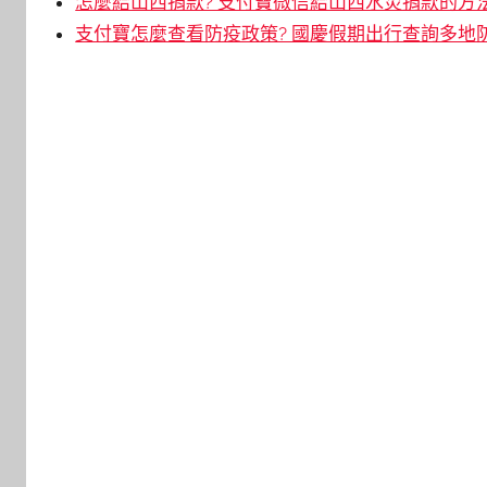
怎麼給山西捐款? 支付寶微信給山西水災捐款的方
支付寶怎麼查看防疫政策? 國慶假期出行查詢多地