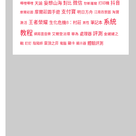
微信
抖音
妄想山海
對比
天諭
打印機
嗶哩嗶哩
怒斬屠龍
支付寶
摩爾莊園手遊
明日方舟
江南百景圖
淘寶
摩爾莊園
系統
王者榮耀
生化危機8：村莊
筆記本
激活
男性
教程
評測
處理器
網易雲音樂
艾爾登法環
華為
金鏟鏟之
體驗評測
顯卡
戰
雲頂之弈
釘釘
陰陽師
電腦
顯示器