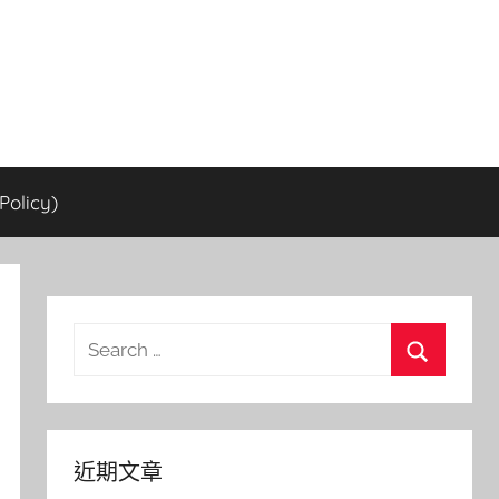
olicy)
Search
for:
Search
近期文章