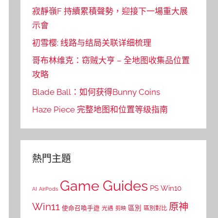
寂靜嶺F 持續累積聲勢，迎接下一場重大展
示會
初雪樱: 线路与结局关联详细梳理
哥布林维克：窃贼大亨 – 全地图收集品位置
攻略
Blade Ball：如何获得Bunny Coins
Haze Piece 完整地图和位置等级指南
熱門主題
Game Guides
PS
Win10
AI
AirPods
Win11
原神
區別
使命召喚手遊
區別對比
光遇
剪映