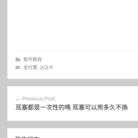
軟件教程
支付寶
,
沾沾卡
文
Previous Post
章
耳塞都是一次性的嗎 耳塞可以用多久不換
導
覽