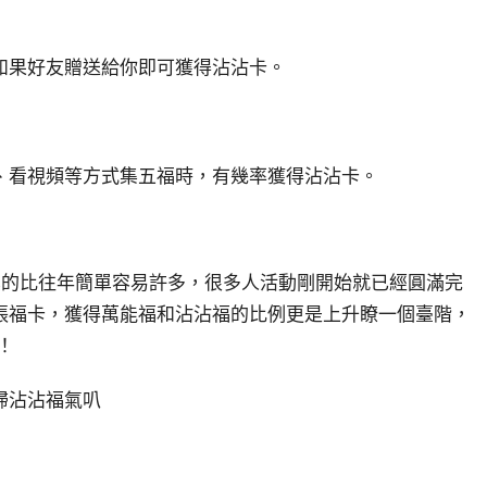
如果好友贈送給你即可獲得沾沾卡。
、看視頻等方式集五福時，有幾率獲得沾沾卡。
真的比往年簡單容易許多，很多人活動剛開始就已經圓滿完
張福卡，獲得萬能福和沾沾福的比例更是上升瞭一個臺階，
！
掃沾沾福氣叭