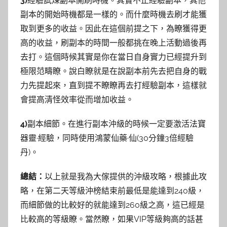
3)
經驗試煉副本開刷時機。其實不止經驗副本，其他
副本的開始時機都是一樣的。而什麼時機去刷才能獲
取到更多的收益。因此在這個前提之下，為瞭獲得更
高的收益，刷副本的時間一般都挑在晚上活動過後再
去打。這個時候其實是你在當日自身實力已經提升到
極限范疇瞭。說白瞭就是在說副本前先去把自身的戰
力先提起來，直到提不瞭瞭再去打經驗副本，這樣就
會提高清怪效率從而增加收益。
4)
副本細節。在進行副本沖級的時候一定要激活法寶
器靈·經驗，同時使用鴻蒙仙藥·仙(30分鐘3倍經驗
丹)。
總結：
以上就是我為大傢提供的沖級攻略，根據此攻
略，在第二天等級沖榜結束前最低是能達到240級，
而細節做的比較好的就能達到260級之高，這已經是
比較高的等級瞭。當然瞭，如果VIP等級夠高的話甚