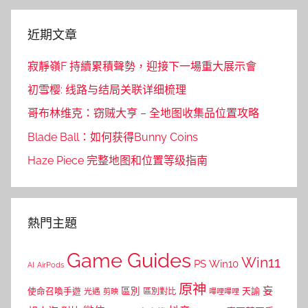
近期文章
寂靜嶺F 持續累積聲勢，迎接下一場重大展示會
初雪樱: 线路与结局关联详细梳理
哥布林维克：窃贼大亨 – 全地图收集品位置攻略
Blade Ball：如何获得Bunny Coins
Haze Piece 完整地图和位置等级指南
熱門主題
Game Guides
Win11
PS
Win10
AI
AirPods
原神
妄
區別
使命召喚手遊
區別對比
天諭
光遇
剪映
嗶哩嗶哩