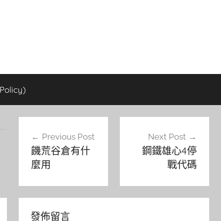
olicy)
文
Previous Post
Next Post
章
饑荒谷倉有什
鋼鐵雄心4停
導
麼用
戰代碼
覽
發佈留言