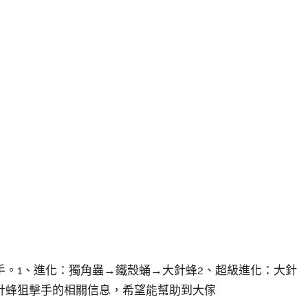
手。1、進化：獨角蟲→鐵殼蛹→大針蜂2、超級進化：大針
針蜂狙擊手的相關信息，希望能幫助到大傢