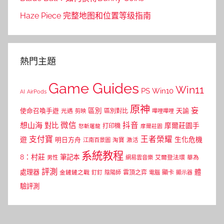
Haze Piece 完整地图和位置等级指南
熱門主題
Game Guides
Win11
PS
Win10
AI
AirPods
原神
妄
區別
使命召喚手遊
區別對比
天諭
光遇
剪映
嗶哩嗶哩
微信
抖音
想山海
對比
摩爾莊園手
打印機
怒斬屠龍
摩爾莊園
支付寶
王者榮耀
遊
生化危機
明日方舟
江南百景圖
淘寶
激活
系統教程
8：村莊
筆記本
網易雲音樂
艾爾登法環
華為
男性
評測
體
處理器
顯卡
金鏟鏟之戰
雲頂之弈
釘釘
陰陽師
電腦
顯示器
驗評測