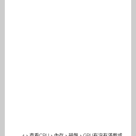
4、查看CPU、內存、磁盤、GPU有沒有滿載或