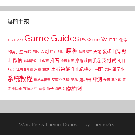
熱門主題
Game Guides
Win11
PS
Win10
使命
AI
AirPods
原神
妄想山海
區別
對
召喚手遊
區別對比
天諭
光遇
剪映
嗶哩嗶哩
微信
抖音
支付寶
比
摩爾莊園手遊
打印機
明日
怒斬屠龍
摩爾莊園
王者榮耀
生化危機8：村莊
筆記本
方舟
江南百景圖
淘寶
激活
男性
系統教程
評測
處理器
網易雲音樂
艾爾登法環
華為
金鏟鏟之戰
釘
體驗評測
顯卡
雲頂之弈
釘
陰陽師
電腦
顯示器
WordPress Theme: Donovan by ThemeZee.