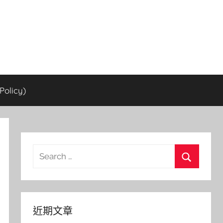
olicy)
Search
for:
Search
近期文章