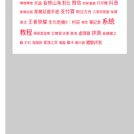
微信
抖音
妄想山海
對比
天諭
打印機
嗶哩嗶哩
怒斬屠龍
支付寶
摩爾莊園手遊
明日方舟
江南百景圖
淘寶
摩爾莊園
系統
王者榮耀
生化危機8：村莊
筆記本
激活
男性
教程
評測
處理器
網易雲音樂
艾爾登法環
華為
金鏟鏟之
體驗評測
顯卡
戰
雲頂之弈
釘釘
陰陽師
電腦
顯示器