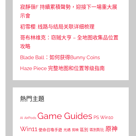
寂靜嶺F 持續累積聲勢，迎接下一場重大展
示會
初雪樱: 线路与结局关联详细梳理
哥布林维克：窃贼大亨 – 全地图收集品位置
攻略
Blade Ball：如何获得Bunny Coins
Haze Piece 完整地图和位置等级指南
熱門主題
Game Guides
PS
Win10
AI
AirPods
Win11
原神
區別
使命召喚手遊
區別對比
光遇
剪映