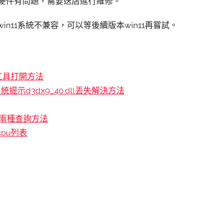
是硬件有問題，需要送店進行維修。
in11系統不兼容，可以等後續版本win11再嘗試。
診斷工具打開方法
系統提示d3dx9_40.dll丟失解決方法
置的兩種查詢方法
cpu列表