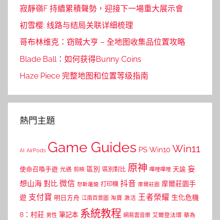
寂靜嶺F 持續累積聲勢，迎接下一場重大展示會
初雪樱: 线路与结局关联详细梳理
哥布林维克：窃贼大亨 – 全地图收集品位置攻略
Blade Ball：如何获得Bunny Coins
Haze Piece 完整地图和位置等级指南
熱門主題
Game Guides
Win11
PS
Win10
AI
AirPods
原神
妄
區別
使命召喚手遊
區別對比
天諭
光遇
剪映
嗶哩嗶哩
微信
抖音
想山海
對比
摩爾莊園手
打印機
怒斬屠龍
摩爾莊園
支付寶
王者榮耀
遊
生化危機
明日方舟
江南百景圖
淘寶
激活
系統教程
8：村莊
筆記本
網易雲音樂
艾爾登法環
華為
男性