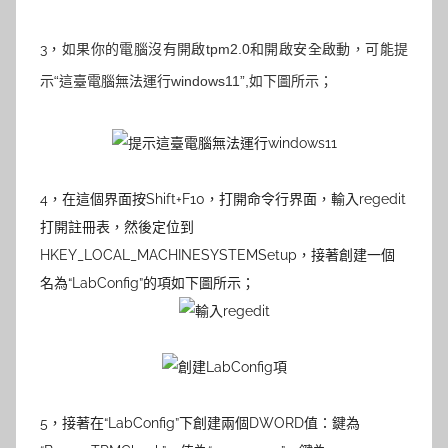
3，
如果你的電腦沒有開啟tpm2.0和開啟安全啟動，可能
提
示“這臺電腦無法運行windows11”,如下圖所示；
4，
在這個界面按Shift+F10，打開命令行界面，輸入regedit
打開註冊表，然後定位到
HKEY_LOCAL_MACHINESYSTEMSetup，接著
創建一個
名為“LabConfig”的項
如下圖所示；
5，
接著在“LabConfig”下創建兩個DWORD值：
鍵為