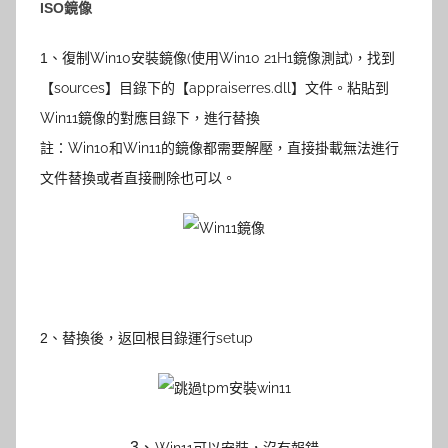
ISO鏡像
1
、
復制Win10安裝鏡像(使用Win10 21H1鏡像測試)，找到
【sources】目錄下的【appraiserres.dll】文件。粘貼到
Win11鏡像的對應目錄下，進行替換
註：Win10和Win11的鏡像都需要解壓，直接掛載無法進行
文件替換或者直接刪除也可以。
2
、
替換後，返回根目錄運行setup
3
、
Win11可以安裝，沒有報錯