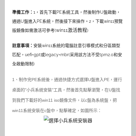
準備工作：
1，首先下載
PE系統工具
，然後制作U盤啟動，
通過U盤進入PE系統，然後接下來操作。
2，
下載win11預覽
win11激活教程
版鏡像
如需激活可參考(
)
註意事項：
安裝win11系統的電腦註意引導模式和分區類型
匹配，uefi+gpt或legacy+mbr(采用該方法不受tpm2.0和安
全啟動限制)
1、制作完PE系統後，通過快捷方式選擇U盤進入PE，運行
桌面的"小兵系統安裝"工具，然後首先點擊瀏覽，在U盤找
到我們下載好的win11 iso鏡像文件，以c盤為系統盤，把
win11系統安裝在c盤中，點擊確定，如圖所示：