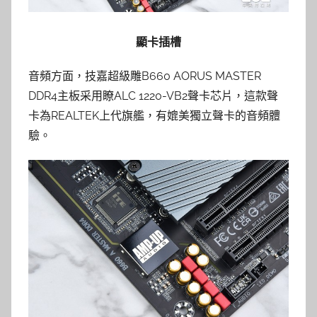
顯卡插槽
音頻方面，技嘉超級雕B660 AORUS MASTER
DDR4主板采用瞭ALC 1220-VB2聲卡芯片，這款聲
卡為REALTEK上代旗艦，有媲美獨立聲卡的音頻體
驗。