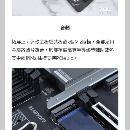
音頻
拓展上，這款主板總共板載3個M.2插槽，全部采用
金屬散熱片覆蓋，底部準備高質量導熱墊輔助散熱，
其中兩個M2.插槽支持PCIe 4.0。