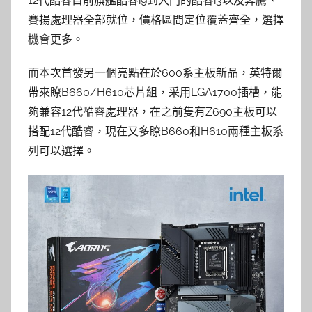
12代酷睿目前旗艦酷睿i9到入門的酷睿i3以及奔騰、
賽揚處理器全部就位，價格區間定位覆蓋齊全，選擇
機會更多。
而本次首發另一個亮點在於600系主板新品，英特爾
帶來瞭B660/H610芯片組，采用LGA1700插槽，能
夠兼容12代酷睿處理器，在之前隻有Z690主板可以
搭配12代酷睿，現在又多瞭B660和H610兩種主板系
列可以選擇。