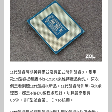
11代酷睿時期英特爾並沒有正式發佈酷睿i3。隻用一
款10酷睿提頻版本i3-10105來維持產品你先， 這次
倒是看到瞭12代酷睿i3新品。12代酷睿發佈瞭4款i3處
理器，都是4核心8線程處理器，功耗最高隻有
60W，非F型號自帶UHD 710核顯。