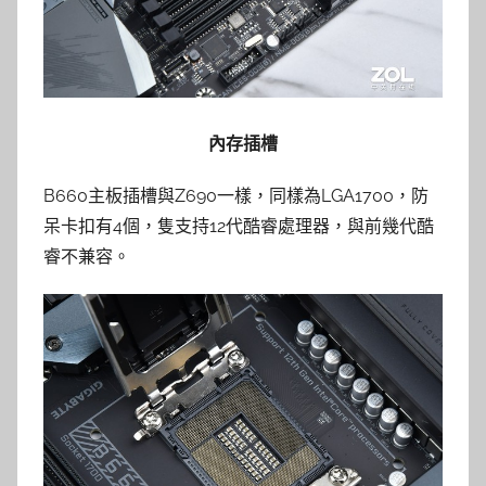
內存插槽
B660主板插槽與Z690一樣，同樣為LGA1700，防
呆卡扣有4個，隻支持12代酷睿處理器，與前幾代酷
睿不兼容。