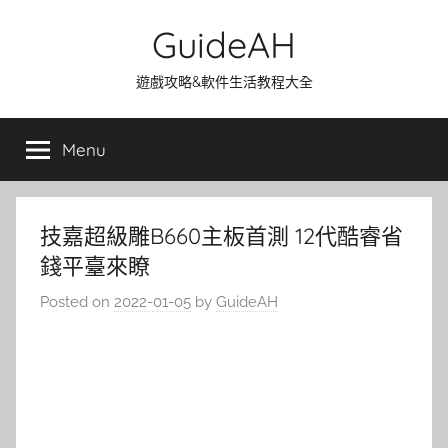
Skip
GuideAH
to
content
遊戲攻略&軟件生活教程大全
Menu
技嘉超級雕B660主板首測 12代酷睿省
錢平臺來瞭
Posted on
2022-01-05
by
GuideAH