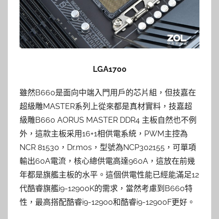
LGA1700
雖然B660是面向中端入門用戶的芯片組，但技嘉在
超級雕MASTER系列上從來都是真材實料，技嘉超
級雕B660 AORUS MASTER DDR4 主板自然也不例
外，這款主板采用16+1相供電系統，PWM主控為
NCR 81530，Dr.mos，型號為NCP302155，可單項
輸出60A電流，核心總供電高達960A，這放在前幾
年都是旗艦主板的水平。這個供電性能已經能滿足12
代酷睿旗艦i9-12900K的需求，當然考慮到B660特
性，最高搭配酷睿i9-12900和酷睿i9-12900F更好。