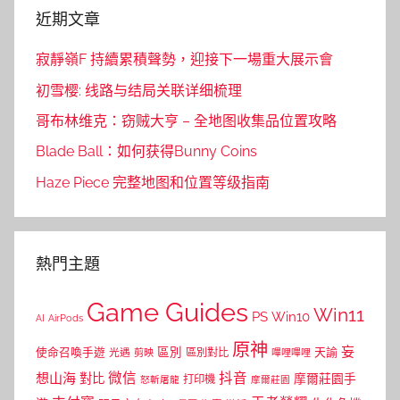
近期文章
寂靜嶺F 持續累積聲勢，迎接下一場重大展示會
初雪樱: 线路与结局关联详细梳理
哥布林维克：窃贼大亨 – 全地图收集品位置攻略
Blade Ball：如何获得Bunny Coins
Haze Piece 完整地图和位置等级指南
熱門主題
Game Guides
Win11
PS
Win10
AI
AirPods
原神
妄
區別
使命召喚手遊
區別對比
天諭
光遇
剪映
嗶哩嗶哩
微信
抖音
想山海
對比
摩爾莊園手
打印機
怒斬屠龍
摩爾莊園