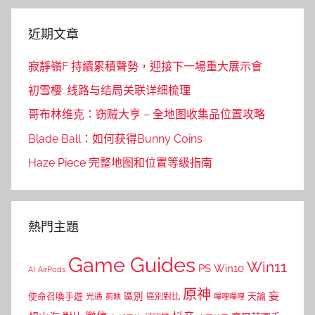
近期文章
寂靜嶺F 持續累積聲勢，迎接下一場重大展示會
初雪樱: 线路与结局关联详细梳理
哥布林维克：窃贼大亨 – 全地图收集品位置攻略
Blade Ball：如何获得Bunny Coins
Haze Piece 完整地图和位置等级指南
熱門主題
Game Guides
Win11
PS
Win10
AI
AirPods
原神
妄
區別
使命召喚手遊
區別對比
天諭
光遇
剪映
嗶哩嗶哩