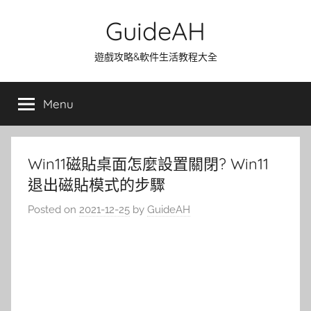
Skip
GuideAH
to
content
遊戲攻略&軟件生活教程大全
Menu
Win11磁貼桌面怎麼設置關閉? Win11
退出磁貼模式的步驟
Posted on
2021-12-25
by
GuideAH