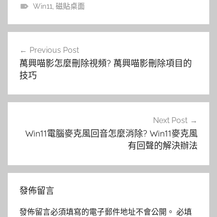
Win11
,
磁貼桌面
文
Previous Post
章
萬興喵影怎麼刪除視頻? 萬興喵影刪除項目的
導
技巧
覽
Next Post
Win11電腦麥克風回音怎麼消除? Win11麥克風
有回聲的解決辦法
發佈留言
發佈留言必須填寫的電子郵件地址不會公開。
必填