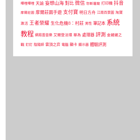
微信
抖音
妄想山海
對比
天諭
打印機
嗶哩嗶哩
怒斬屠龍
支付寶
摩爾莊園手遊
明日方舟
江南百景圖
淘寶
摩爾莊園
系統
王者榮耀
生化危機8：村莊
筆記本
激活
男性
教程
評測
處理器
網易雲音樂
艾爾登法環
華為
金鏟鏟之
體驗評測
顯卡
戰
雲頂之弈
釘釘
陰陽師
電腦
顯示器