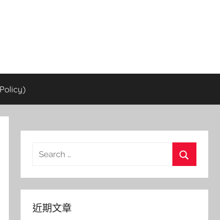
olicy)
Search
for:
Search
近期文章