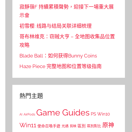
寂靜嶺F 持續累積聲勢，迎接下一場重大展
示會
初雪樱: 线路与结局关联详细梳理
哥布林维克：窃贼大亨 – 全地图收集品位置
攻略
Blade Ball：如何获得Bunny Coins
Haze Piece 完整地图和位置等级指南
熱門主題
Game Guides
PS
Win10
AI
AirPods
Win11
原神
區別
使命召喚手遊
區別對比
光遇
剪映