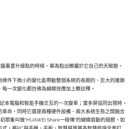
電腦重要升級點的時候，華為點出瞭屬於它自己的天賦樹。
始條件下微小的變化能帶動整個系統的長期的、巨大的連鎖
，每一次變化都仿佛為蝴蝶效應加上瞭註釋。
到這是筆記本電腦和智能手機交互的一次變革；當多屏協同出現時，
的革命，同時它還是兩種硬件設備、兩大系統生態之間融合
隻叫做“HUAWEI Share一碰傳”的蝴蝶扇動的翅膀，如
方式，將PC與手機、平板、智慧屏等華為智慧終端全面打