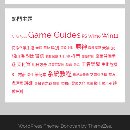
熱門主題
Game Guides
Win11
PS
Win10
AI
AirPods
原神
妄
區別
使命召喚手遊
區別對比
天諭
光遇
剪映
嗶哩嗶哩
微信
抖音
想山海
對比
摩爾莊園手
打印機
怒斬屠龍
摩爾莊園
支付寶
王者榮耀
遊
生化危機
明日方舟
江南百景圖
淘寶
激活
系統教程
8：村莊
筆記本
網易雲音樂
艾爾登法環
華為
男性
評測
體
處理器
顯卡
金鏟鏟之戰
雲頂之弈
釘釘
陰陽師
電腦
顯示器
驗評測
WordPress Theme: Donovan by ThemeZee.