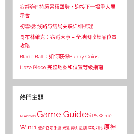
寂靜嶺F 持續累積聲勢，迎接下一場重大展
示會
初雪樱: 线路与结局关联详细梳理
哥布林维克：窃贼大亨 – 全地图收集品位置
攻略
Blade Ball：如何获得Bunny Coins
Haze Piece 完整地图和位置等级指南
熱門主題
Game Guides
PS
Win10
AI
AirPods
Win11
原神
區別
使命召喚手遊
區別對比
光遇
剪映