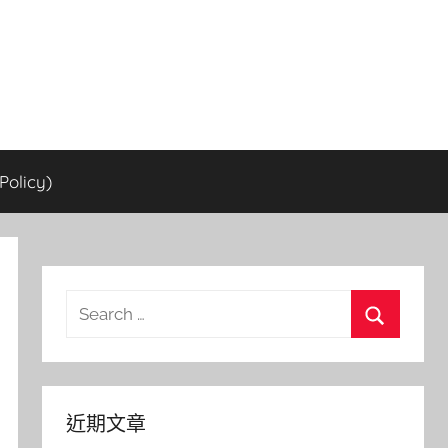
olicy)
Search
for:
Search
近期文章