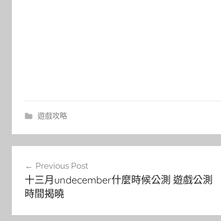
遊戲攻略
文
Previous Post
章
十三月undecember什麼時候公測 遊戲公測
導
時間揭曉
覽