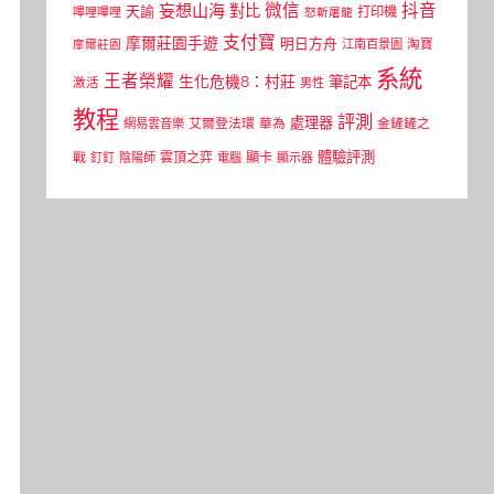
微信
抖音
妄想山海
對比
天諭
打印機
嗶哩嗶哩
怒斬屠龍
支付寶
摩爾莊園手遊
明日方舟
江南百景圖
淘寶
摩爾莊園
系統
王者榮耀
生化危機8：村莊
筆記本
激活
男性
教程
評測
處理器
網易雲音樂
艾爾登法環
華為
金鏟鏟之
體驗評測
顯卡
戰
雲頂之弈
釘釘
陰陽師
電腦
顯示器