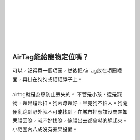
AirTag能給寵物定位嗎？
可以，記得買一個項圈，然後把AirTag放在項圈裡
面，再掛在狗狗或貓貓脖子上。
airtag就是為瞭防止丟失的。 不管是小孩，還是寵
物，還是鑰匙扣。狗丟瞭還好，畢竟狗不怕人。狗隨
便亂跑到野外就不可能找到，在城市裡應該沒問題如
果貓丟瞭，就不好找瞭，傢貓出去都會嚇的躲起來。
小范圍內八成沒有蘋果設備。