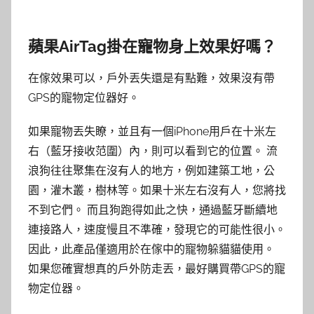
蘋果AirTag掛在寵物身上效果好嗎？
在傢效果可以，戶外丟失還是有點難，效果沒有帶
GPS的寵物定位器好。
如果寵物丟失瞭，並且有一個iPhone用戶在十米左
右（藍牙接收范圍）內，則可以看到它的位置。 流
浪狗往往聚集在沒有人的地方，例如建築工地，公
園，灌木叢，樹林等。如果十米左右沒有人，您將找
不到它們。 而且狗跑得如此之快，通過藍牙斷續地
連接路人，速度慢且不準確，發現它的可能性很小。
因此，此產品僅適用於在傢中的寵物躲貓貓使用。
如果您確實想真的戶外防走丟，最好購買帶GPS的寵
物定位器。