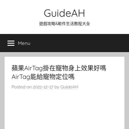
Skip
GuideAH
to
content
遊戲攻略&軟件生活教程大全
Menu
蘋果AirTag掛在寵物身上效果好嗎
AirTag能給寵物定位嗎
Posted on
2021-12-17
by
GuideAH