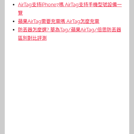
AirTag支持iPhone7嗎 AirTag支持手機型號設備一
覽
蘋果AirTag需要充電嗎 AirTag怎麼充電
防丟器怎麼選? 華為Tag/蘋果AirTag/倍思防丟器
區別對比評測