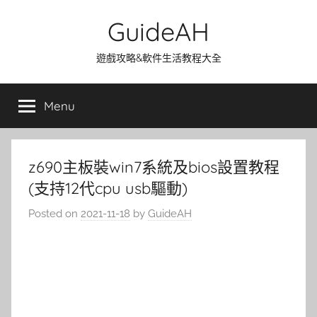
Skip
GuideAH
to
content
遊戲攻略&軟件生活教程大全
Menu
z690主板裝win7系統及bios設置教程
(支持12代cpu usb驅動)
Posted on
2021-11-18
by
GuideAH