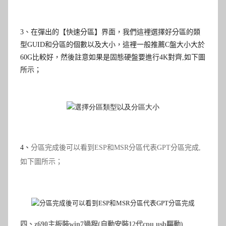
3
、在彈出的【快速分區
】界面，我們這裡選擇好分區的類
型GUID和分區的個數以及大小，這裡一般推薦C盤大小大於
60G比較好，然後註意如果是固態硬盤要進行4K對齊
,如下圖
所示；
4
、
分區完成後可以看到ESP和MSR分區代表GPT分區完成,
如下圖所示；
四、z690主板
裝win7過程(自動安裝
12代cpu
usb驅動)