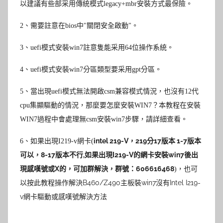
以建議有些部采用傳統模式legacy+mbr安裝方式最保險。
2
、需要註意在bios中"關閉安全啟動"。
3
、uefi模式安裝win7註意隻能采用64位操作系統。
4
、
uefi模式安裝win7分區類型要采用gpt分區。
5
、當出現uefi模式無法開啟csm兼容模式情況，也沒有12代
cpu集顯驅動的情況，那麼要怎麼安裝WIN7？本教程在安裝
WIN7過程中會處理無csm安裝win7步驟，請詳細查看。
intel 219-V，219分17版本 1-7版本
6
、
如果出現I219-v網卡(
可以，8-17版本不行,如果出現I219-V的網卡安裝win7後出
現感嘆號或X的，可加群解決，群號：606616468
)，也可
B460/Z490主板裝win7沒有Intel I219-
以按此教程操作解決
v網卡驅動或感嘆號解決方法