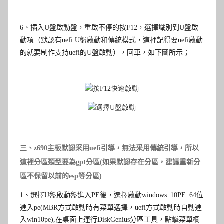
6
、插入
U
盤啟動盤，重啟不停的按F12，
選擇識別到
U
盤啟
動項（默認有uefi U盤啟動和傳統模式，這裡記得要uefi啟動
的就要制作支持uefi的U盤啟動），回車，如下圖所示；
三、
z690主板
默認采用uefi引導，無法采用傳統引導，所以
這裡分區類型要為gpt分區(如果默認存在分區，建議重新分
區不保留以前的esp等分區)
1
、選擇
U
盤啟動盤進入
PE
後，選擇啟動windows_10PE_64位
進入pe(
MBR方式啟動時有菜單選擇，uefi方式啟動時自動進
入win10pe
),在桌面上運行
DiskGenius
分區工具，點擊菜單欄