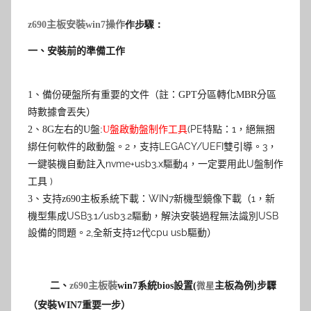
z690主板
安裝win7操作
作步驟：
一、安裝前的準備工作
1
、備份硬盤所有重要的文件（註：GPT分區轉化MBR分區
時數據會丟失）
(PE特點：1，絕無捆
2
、
8G
左右的
U
盤:
U盤啟動盤制作工具
綁任何軟件的啟動盤。2，支持LEGACY/UEFI雙引導。3，
一鍵裝機自動註入nvme+usb3.x驅動
4，一定要用此U盤制作
工具
)
WIN7新機型鏡像下載
（1，新
3
、支持z690主板系統下載：
機型集成USB3.1/usb3.2驅動，解決安裝過程無法識別USB
設備的問題。2,全新支持12代cpu usb驅動）
二、
z690主板
裝
win7
系統
bios
設置(
主板為例)步驟
微星
（安裝
WIN7
重要一步）