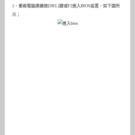
1
、重啟電腦連續按[DEL]鍵或F2
進入
BIOS
設置，如下圖所
示
；