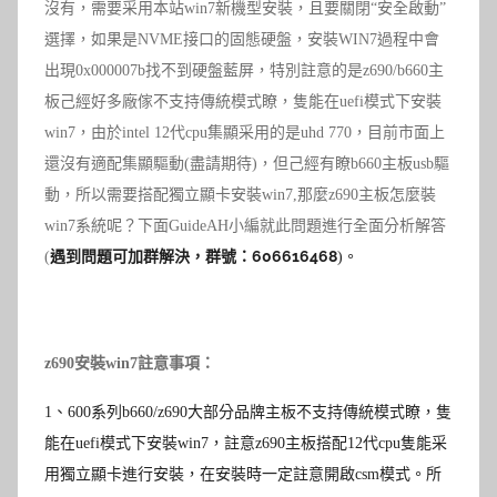
沒有，需要采用本站win7新機型安裝，且要關閉“安全啟動”
選擇，如果是NVME接口的固態硬盤，安裝WIN7過程中會
出現0x000007b找不到硬盤藍屏，特別註意的是z690/b660主
板己經好多廠傢不支持傳統模式瞭，隻能在uefi模式下安裝
win7，由於intel 12代cpu集顯采用的是uhd 770，目前市面上
還沒有適配集顯驅動(盡請期待)，但己經有瞭b660主板usb驅
動，所以需要搭配獨立顯卡安裝win7,那麼z690主板怎麼裝
win7系統呢？下面GuideAH小編就此問題進行全面分析解答
遇到問題
可加群解決，群號：606616468
(
)。
z690
安裝win7註意事項：
1
、
600系列b660/z690大部分品牌主板不支持傳統模式瞭，隻
能在uefi模式下安裝win7，註意z690主板搭配12代cpu隻能采
用獨立顯卡進行安裝，在安裝時一定註意開啟csm模式。
所