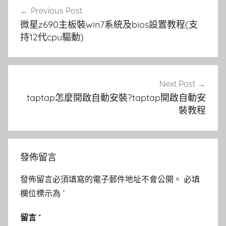
文
Previous Post
章
微星z690主板裝win7系統及bios設置教程(支
導
持12代cpu驅動)
覽
Next Post
taptap怎麼開啟自動安裝?taptap開啟自動安
裝教程
發佈留言
發佈留言必須填寫的電子郵件地址不會公開。
必填
欄位標示為
*
留言
*