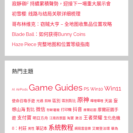
寂靜嶺F 持續累積聲勢，迎接下一場重大展示會
初雪樱: 线路与结局关联详细梳理
哥布林维克：窃贼大亨 – 全地图收集品位置攻略
Blade Ball：如何获得Bunny Coins
Haze Piece 完整地图和位置等级指南
熱門主題
Game Guides
Win11
PS
Win10
AI
AirPods
原神
妄
區別
使命召喚手遊
區別對比
天諭
光遇
剪映
嗶哩嗶哩
微信
抖音
想山海
對比
摩爾莊園手
打印機
怒斬屠龍
摩爾莊園
支付寶
王者榮耀
遊
生化危機
明日方舟
江南百景圖
淘寶
激活
系統教程
8：村莊
筆記本
網易雲音樂
艾爾登法環
華為
男性