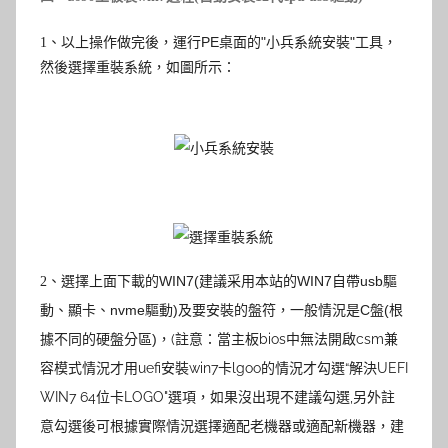
以上操作做完後，運行PE桌面的
"
小兵系統安裝
"
工具，
1
、
然後
如圖所示：
選擇重裝系統，
選擇上面下載的WIN7(建議采用本站的WIN7自帶usb驅
2
、
動、顯卡、nvme驅動)及要安裝的盤符，一般情況是C盤(根
據不同的硬盤分區)
(註意：當主板bios中無法開啟csm兼
，
容模式情況才用uefi安裝win7卡lgoo的情況才勾選“解決UEFI
WIN7 64位卡LOGO"選項，如果沒出現不建議勾選,另外註
意勾選後可根據實際情況選擇適配老機器或適配新機器，建