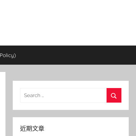
olicy)
Search
for:
Search
近期文章