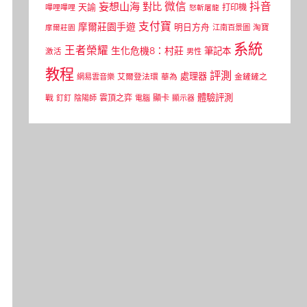
微信
抖音
妄想山海
對比
天諭
打印機
嗶哩嗶哩
怒斬屠龍
支付寶
摩爾莊園手遊
明日方舟
江南百景圖
淘寶
摩爾莊園
系統
王者榮耀
生化危機8：村莊
筆記本
激活
男性
教程
評測
處理器
網易雲音樂
艾爾登法環
華為
金鏟鏟之
體驗評測
顯卡
戰
雲頂之弈
釘釘
陰陽師
電腦
顯示器