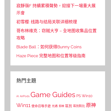
寂靜嶺F 持續累積聲勢，迎接下一場重大展
示會
初雪樱: 线路与结局关联详细梳理
哥布林维克：窃贼大亨 – 全地图收集品位置
攻略
Blade Ball：如何获得Bunny Coins
Haze Piece 完整地图和位置等级指南
熱門主題
Game Guides
PS
Win10
AI
AirPods
Win11
原神
區別
使命召喚手遊
區別對比
光遇
剪映