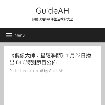
Skip
GuideAH
to
content
遊戲攻略&軟件生活教程大全
Menu
《偶像大師：星耀季節》11月22日播
出 DLC特別節目公佈
Posted on
2021-11-18
by
GuideAH